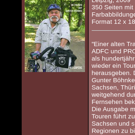
350 Seiten mit
Farbabbildung
Format 12 x 18
"Einer alten Tr
ADFC und PRO
als hundertjäh
wieder ein Tou
herausgeben. 
Gunter Böhnke. 
Sachsen, Thür
weitgehend du
Fernsehen bek
Die Ausgabe m
Touren führt zu
Sachsen und s
Regionen zu b