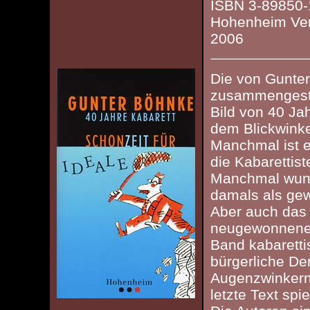
ISBN 3-89850-
Hohenheim Verla
2006
Die von Gunte
zusammengestel
Bild von 40 Ja
dem Blickwinke
Manchmal ist es
die Kabarettist
Manchmal wund
damals als gew
Aber auch das
neugewonnene 
Band kabarettis
bürgerliche De
Augenzwinkern 
letzte Text spi