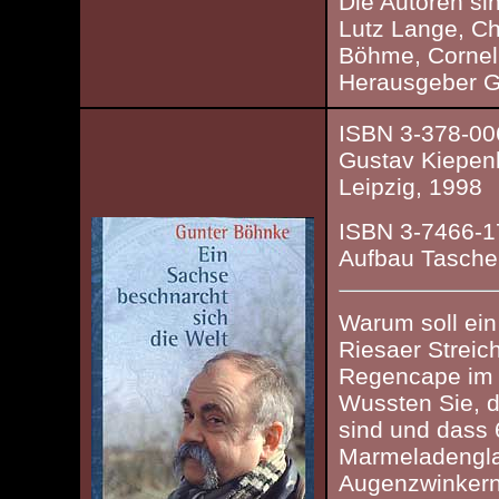
Die Autoren si
Lutz Lange, Ch
Böhme, Corneli
Herausgeber G
ISBN 3-378-00
Gustav Kiepen
Leipzig, 1998
ISBN 3-7466-1
Aufbau Taschen
Warum soll ein
Riesaer Streic
Regencape im
Wussten Sie, da
sind und dass 6
Marmeladengl
Augenzwinkern