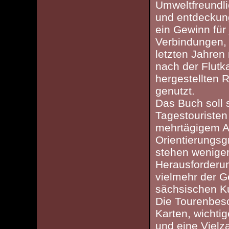
Umweltfreundlic
und entdeckung
ein Gewinn für
Verbindungen, 
letzten Jahren
nach der Flutk
hergestellten
genutzt.
Das Buch soll s
Tagestouristen
mehrtägigem Au
Orientierungsg
stehen weniger
Herausforderu
vielmehr der 
sächsischen Ku
Die Tourenbes
Karten, wichti
und eine Vielz