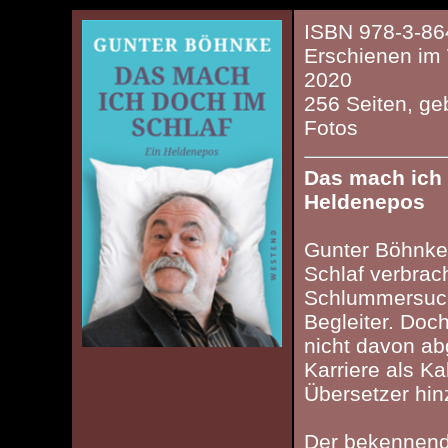
ISBN 978-3-86
Erschienen im
202
0
256 Seiten, ge
Fotos
Das mach ich 
Heldenepos
Gunter Böhnke 
Schlaf verbrac
Schlummersucht
Begleiter. Doch
nicht davon ab
Karriere als Ka
Übersetzer hin
Der bekennend