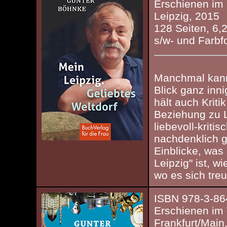
Erschienen im 
Leipzig, 2015
128 Seiten, 6,
s/w- und Farbf
Manchmal kann
Blick ganz inn
hält auch Krit
Beziehung zu L
liebevoll-kriti
nachdenklich g
Einblicke, was
Leipzig" ist, w
wo es sich treu
ISBN 978-3-86
Erschienen im
Frankfurt/Main