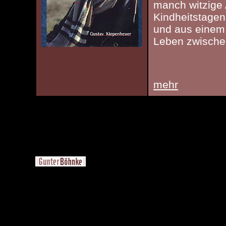
manch witzige
Kindheitstagen
und aus einem
Leben zwischen
mehr