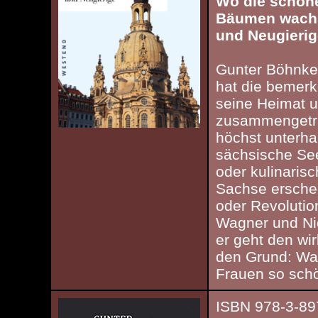
Wo die schön
Bäumen wachs
und Neugierig
Gunter Böhnke,
hat die bemer
seine Heimat u
zusammengetra
höchst unterha
sächsische Seel
oder kulinarisc
Sachse erschei
oder Revolutio
Wagner und Ni
er geht den wir
den Grund: Wa
Frauen so sch
ISBN 978-3-89