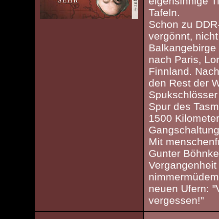
eigensinnige T
Tafeln.
Schon zu DDR-
vergönnt, nich
Balkangebirge 
nach Paris, Lo
Finnland. Nach
den Rest der W
Spukschlösser 
Spur des Tasm
1500 Kilomete
Gangschaltung!
Mit menschenfr
Gunter Böhnke
Vergangenheit 
nimmermüdem In
neuen Ufern: "
vergessen!"